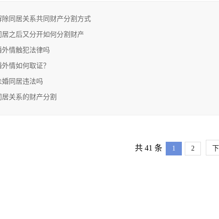
解除同居关系共同财产分割方式
同居之后又分开如何分割财产
婚外情触犯法律吗
婚外情如何取证？
未婚同居违法吗
同居关系的财产分割
共 41 条
1
2
下