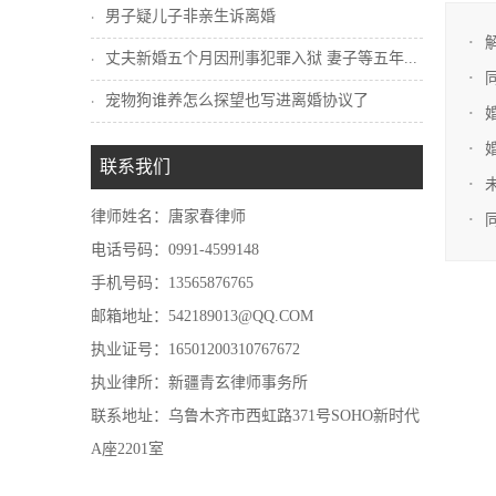
男子疑儿子非亲生诉离婚
丈夫新婚五个月因刑事犯罪入狱 妻子等五年...
宠物狗谁养怎么探望也写进离婚协议了
联系我们
律师姓名：唐家春律师
电话号码：0991-4599148
手机号码：13565876765
邮箱地址：542189013@QQ.COM
执业证号：16501200310767672
执业律所：新疆青玄律师事务所
联系地址：乌鲁木齐市西虹路371号SOHO新时代
A座2201室