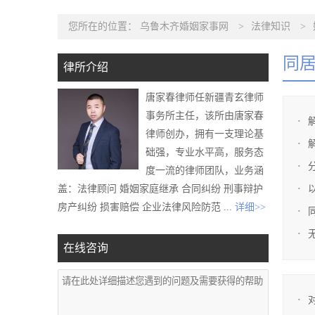
您所在的位置：
乌鲁木齐婚姻家事网
>
法律知识
>
同
律所介绍
唐家春律师任新疆青玄律师
事务所主任，该所由唐家春
律师创办，拥有一支理论基
础强，专业水平高，服务态
度一流的律师团队，业务涵
盖：法律顾问 婚姻家庭继承 合同纠纷 刑事辩护
房产纠纷 损害赔偿 企业法律风险防范 ...
详细>>
在线咨询