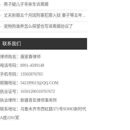
男子疑儿子非亲生诉离婚
丈夫新婚五个月因刑事犯罪入狱 妻子等五年...
宠物狗谁养怎么探望也写进离婚协议了
联系我们
律师姓名：唐家春律师
电话号码：0991-4599148
手机号码：13565876765
邮箱地址：542189013@QQ.COM
执业证号：16501200310767672
执业律所：新疆青玄律师事务所
联系地址：乌鲁木齐市西虹路371号SOHO新时代
A座2201室