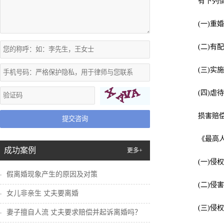
有下列情形
(一)重婚
(二)有配
(三)实施
(四)虐待
损害赔偿包
提交咨询
《最高人民
成功案例
更多+
(一)侵权
假离婚现象产生的原因及对策
(二)侵害
女儿非亲生 丈夫要离婚
(三)侵权
妻子擅自人流 丈夫要求赔偿并起诉离婚吗？