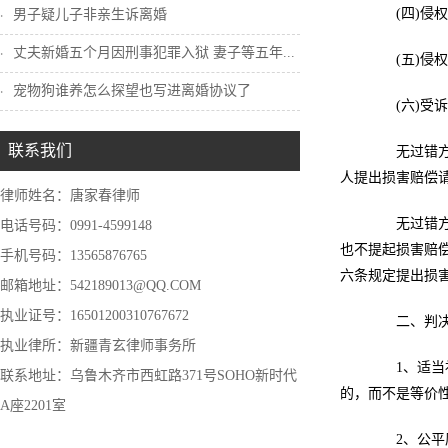
(四)侵权
男子疑儿子非亲生诉离婚
丈夫新婚五个月因刑事犯罪入狱 妻子等五年...
(五)侵权
宠物狗谁养怎么探望也写进离婚协议了
(六)受诉
联系我们
无过错方在
人提出损害赔偿
律师姓名：唐家春律师
无过错方不
电话号码：0991-4599148
也不提起损害赔
手机号码：13565876765
六条规定提出损
邮箱地址：542189013@QQ.COM
执业证号：16501200310767672
二、判决
执业律所：新疆青玄律师事务所
1、适当补
联系地址：乌鲁木齐市西虹路371号SOHO新时代
的，而不是等价
A座2201室
2、公平原