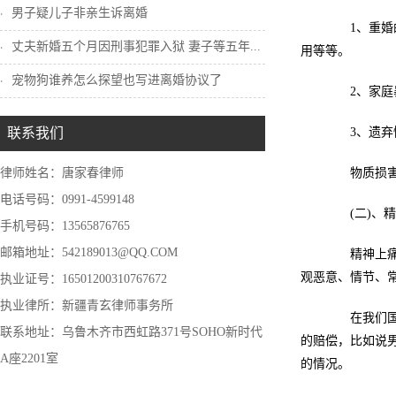
男子疑儿子非亲生诉离婚
1、重婚的
丈夫新婚五个月因刑事犯罪入狱 妻子等五年...
用等等。
宠物狗谁养怎么探望也写进离婚协议了
2、家庭暴
联系我们
3、遗弃情
律师姓名：唐家春律师
物质损害除
电话号码：0991-4599148
(二)、精
手机号码：13565876765
邮箱地址：542189013@QQ.COM
精神上痛苦
观恶意、情节、
执业证号：16501200310767672
执业律所：新疆青玄律师事务所
在我们国家
联系地址：乌鲁木齐市西虹路371号SOHO新时代
的赔偿，比如说
A座2201室
的情况。