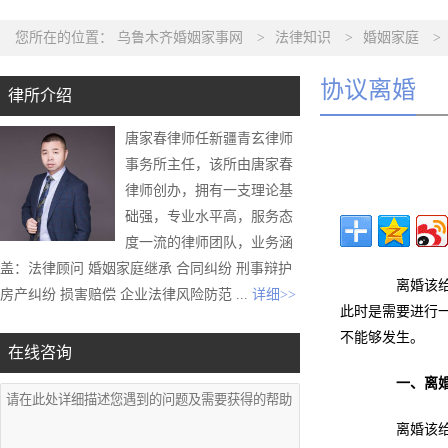
您所在的位置：
乌鲁木齐婚姻家事网
>
法律知识
>
婚姻家庭
>
协议离婚
律所介绍
唐家春律师任新疆青玄律师
事务所主任，该所由唐家春
律师创办，拥有一支理论基
础强，专业水平高，服务态
度一流的律师团队，业务涵
盖：法律顾问 婚姻家庭继承 合同纠纷 刑事辩护
离婚该给女
房产纠纷 损害赔偿 企业法律风险防范 ...
详细>>
此时是需要进行
不能够发生。
在线咨询
一、离
离婚该给女