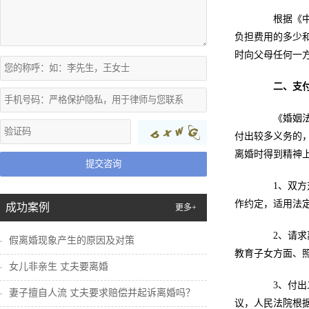
根据《中华
负担费用的多少
时向父母任何一
二、支
《婚姻法》
付出较多义务的
离婚时得到精神
提交咨询
1、双方对
作约定，适用法
成功案例
更多+
2、请求离
假离婚现象产生的原因及对策
教育子女方面、
女儿非亲生 丈夫要离婚
3、付出义
妻子擅自人流 丈夫要求赔偿并起诉离婚吗？
议，人民法院根