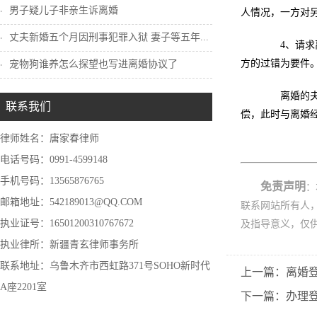
男子疑儿子非亲生诉离婚
人情况，一方对
丈夫新婚五个月因刑事犯罪入狱 妻子等五年...
4、请求离
方的过错为要件
宠物狗谁养怎么探望也写进离婚协议了
离婚的夫妻
联系我们
偿，此时与离婚
律师姓名：唐家春律师
电话号码：0991-4599148
手机号码：13565876765
免责声明
：
邮箱地址：542189013@QQ.COM
联系网站所有人
执业证号：16501200310767672
及指导意义，仅
执业律所：新疆青玄律师事务所
联系地址：乌鲁木齐市西虹路371号SOHO新时代
上一篇：离婚
A座2201室
下一篇：办理