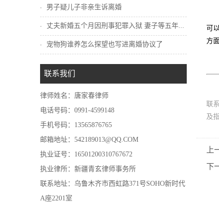
男子疑儿子非亲生诉离婚
丈夫新婚五个月因刑事犯罪入狱 妻子等五年...
可
方
宠物狗谁养怎么探望也写进离婚协议了
联系我们
律师姓名：唐家春律师
联
电话号码：0991-4599148
及
手机号码：13565876765
邮箱地址：542189013@QQ.COM
上
执业证号：16501200310767672
下
执业律所：新疆青玄律师事务所
联系地址：乌鲁木齐市西虹路371号SOHO新时代
A座2201室