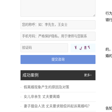
行
错
的
婚
提交咨询
成功案例
更多+
假离婚现象产生的原因及对策
女儿非亲生 丈夫要离婚
妻子擅自人流 丈夫要求赔偿并起诉离婚吗？
告