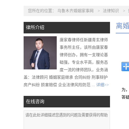
您所在的位置：
乌鲁木齐婚姻家事网
>
法律知识
>
离
律所介绍
唐家春律师任新疆青玄律师
事务所主任，该所由唐家春
律师创办，拥有一支理论基
础强，专业水平高，服务态
度一流的律师团队，业务涵
盖：法律顾问 婚姻家庭继承 合同纠纷 刑事辩护
房产纠纷 损害赔偿 企业法律风险防范 ...
详细>>
为
答
在线咨询