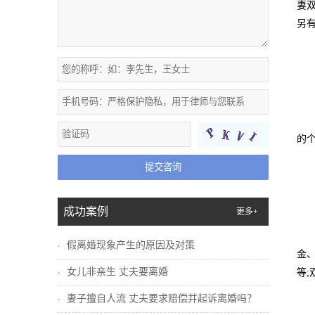
妻
另
的
提交咨询
成功案例
更多+
假离婚现象产生的原因及对策
金
女儿非亲生 丈夫要离婚
等
妻子擅自人流 丈夫要求赔偿并起诉离婚吗？