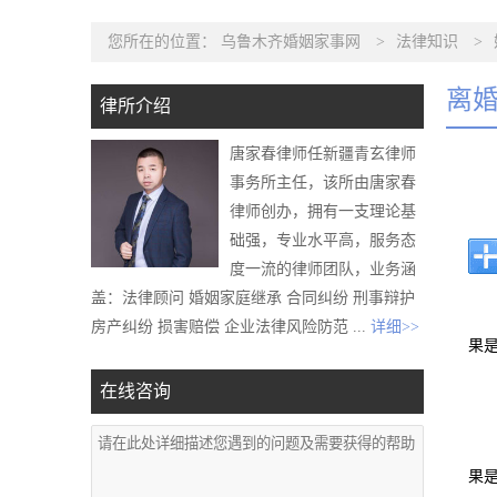
您所在的位置：
乌鲁木齐婚姻家事网
>
法律知识
>
离
律所介绍
唐家春律师任新疆青玄律师
事务所主任，该所由唐家春
律师创办，拥有一支理论基
础强，专业水平高，服务态
度一流的律师团队，业务涵
盖：法律顾问 婚姻家庭继承 合同纠纷 刑事辩护
房产纠纷 损害赔偿 企业法律风险防范 ...
详细>>
果
在线咨询
果