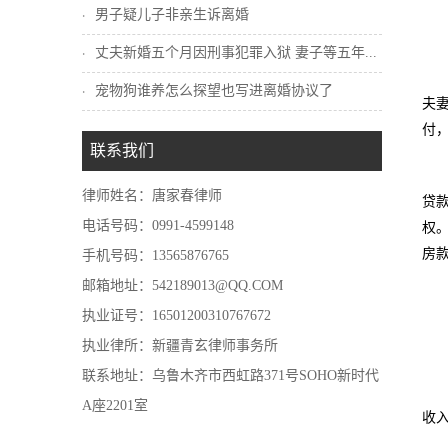
男子疑儿子非亲生诉离婚
丈夫新婚五个月因刑事犯罪入狱 妻子等五年...
宠物狗谁养怎么探望也写进离婚协议了
夫
付
联系我们
律师姓名：唐家春律师
贷
电话号码：0991-4599148
权
房
手机号码：13565876765
邮箱地址：542189013@QQ.COM
执业证号：16501200310767672
执业律所：新疆青玄律师事务所
联系地址：乌鲁木齐市西虹路371号SOHO新时代
A座2201室
收